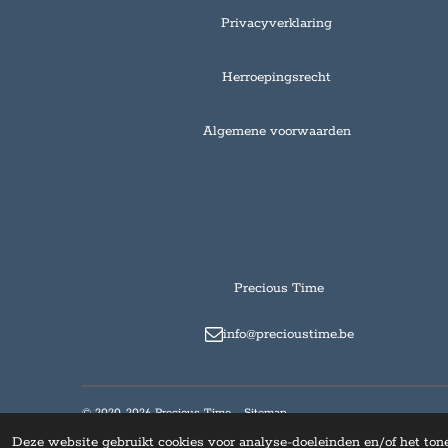
Privacyverklaring
Herroepingsrecht
Algemene voorwaarden
Precious Time
info@precioustime.be
© 2020-2026 Precious Time -
Sitemap
Deze website gebruikt cookies voor analyse-doeleinden en/of het tone