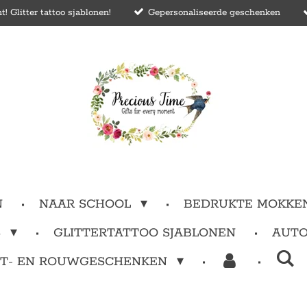
 Glitter tattoo sjablonen!
Gepersonaliseerde geschenken
N
NAAR SCHOOL
BEDRUKTE MOKKE
S
GLITTERTATTOO SJABLONEN
AUTO
T- EN ROUWGESCHENKEN