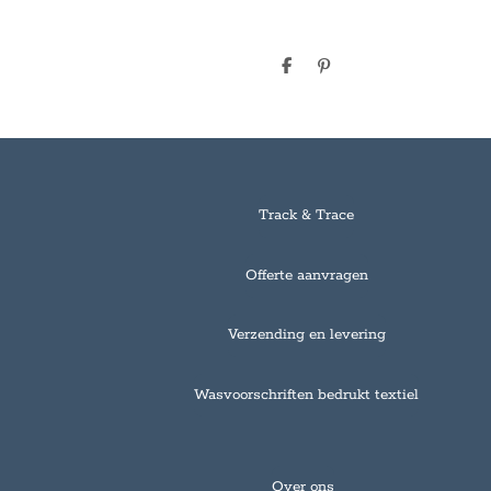
D
P
e
i
l
n
e
n
n
e
n
Track & Trace
Offerte aanvragen
Verzending en levering
Wasvoorschriften bedrukt textiel
Over ons