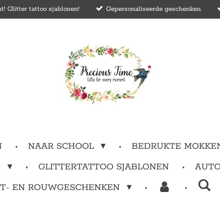
 Glitter tattoo sjablonen!
Gepersonaliseerde geschenken
N
NAAR SCHOOL
BEDRUKTE MOKKE
S
GLITTERTATTOO SJABLONEN
AUTO
T- EN ROUWGESCHENKEN