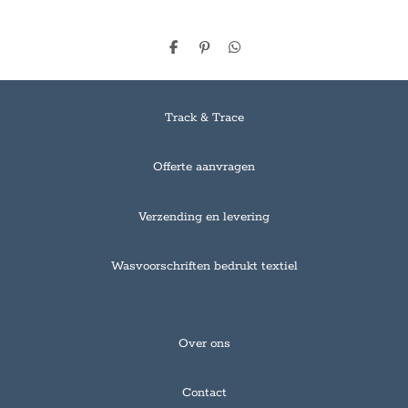
D
P
D
e
i
e
l
n
l
e
n
e
n
e
n
Track & Trace
n
Offerte aanvragen
Verzending en levering
Wasvoorschriften bedrukt textiel
Over ons
Contact