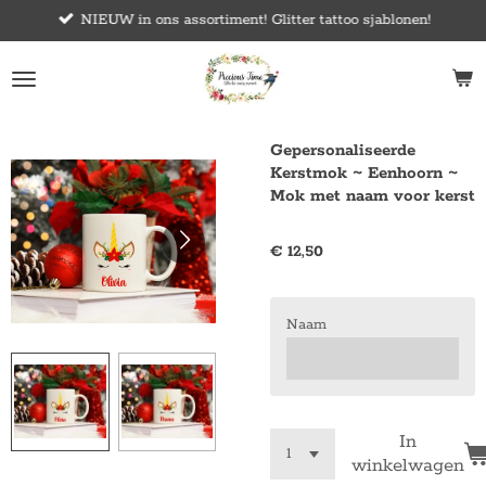
NIEUW in ons assortiment! Glitter tattoo sjablonen!
Ga
direct
naar
de
hoofdinhoud
Gepersonaliseerde
Kerstmok ~ Eenhoorn ~
Mok met naam voor kerst
€ 12,50
Naam
In
winkelwagen