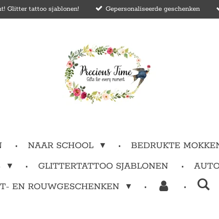
 Glitter tattoo sjablonen!
Gepersonaliseerde geschenken
N
NAAR SCHOOL
BEDRUKTE MOKKE
S
GLITTERTATTOO SJABLONEN
AUTO
T- EN ROUWGESCHENKEN