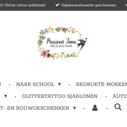
 Glitter tattoo sjablonen!
Gepersonaliseerde geschenken
N
NAAR SCHOOL
BEDRUKTE MOKKE
S
GLITTERTATTOO SJABLONEN
AUTO
T- EN ROUWGESCHENKEN