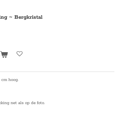
ng ~ Bergkristal
n
5 cm hoog.
ing net als op de foto.