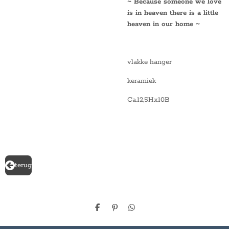
~ Because someone we love
is in heaven
there is a little
heaven in our home ~
vlakke hanger
keramiek
Ca.12,5Hx10B
terug
D
P
D
e
i
e
l
n
l