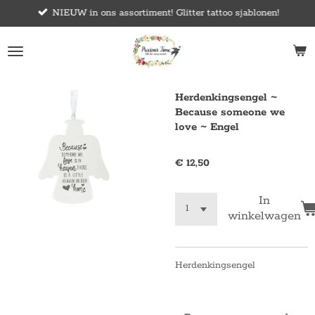
NIEUW in ons assortiment! Glitter tattoo sjablonen!
Ga
direct
naar
de
hoofdinhoud
Herdenkingsengel ~
Because someone we
love ~ Engel
€ 12,50
In
winkelwagen
Herdenkingsengel