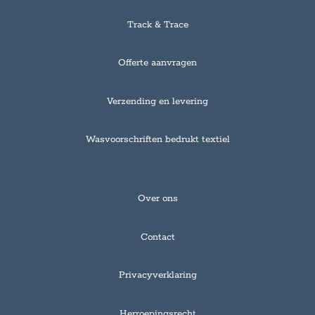
e
n
e
n
e
n
Track & Trace
n
Offerte aanvragen
Verzending en levering
Wasvoorschriften bedrukt textiel
Over ons
Contact
Privacyverklaring
Herroepingsrecht