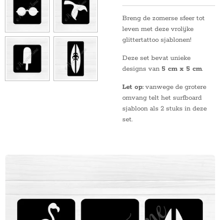
Breng de zomerse sfeer tot
leven met deze vrolijke
glittertattoo sjablonen!
Deze set bevat unieke
designs van
5 cm x 5 cm
.
Let op:
vanwege de grotere
omvang telt het surfboard
sjabloon als 2 stuks in deze
set.