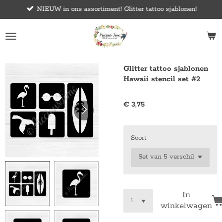
NIEUW in ons assortiment! Glitter tattoo sjablonen!
Ga
direct
naar
de
hoofdinhoud
Glitter tattoo sjablonen
Hawaii stencil set #2
€ 3,75
Soort
In
winkelwagen