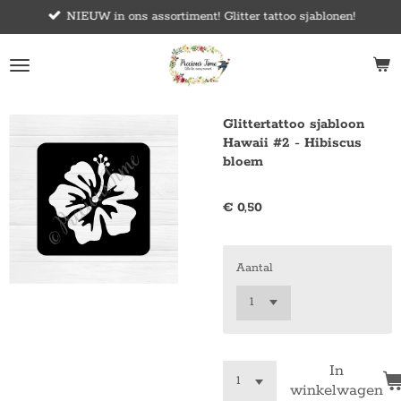
NIEUW in ons assortiment! Glitter tattoo sjablonen!
Ga
direct
naar
de
hoofdinhoud
Glittertattoo sjabloon
Hawaii #2 - Hibiscus
bloem
€ 0,50
Aantal
In
winkelwagen