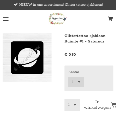
NIEUW in ons assortiment! Glitter tattoo sjablonen!
Ga
direct
naar
de
hoofdinhoud
Glittertattoo sjabloon
Ruimte #1 - Saturnus
€ 0,50
Aantal
In
winkelwagen